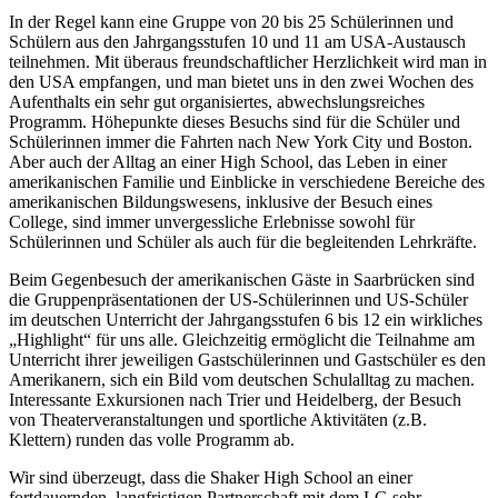
In der Regel kann eine Gruppe von 20 bis 25 Schülerinnen und
Schülern aus den Jahrgangsstufen 10 und 11 am USA-Austausch
teilnehmen. Mit überaus freundschaftlicher Herzlichkeit wird man in
den USA empfangen, und man bietet uns in den zwei Wochen des
Aufenthalts ein sehr gut organisiertes, abwechslungsreiches
Programm. Höhepunkte dieses Besuchs sind für die Schüler und
Schülerinnen immer die Fahrten nach New York City und Boston.
Aber auch der Alltag an einer High School, das Leben in einer
amerikanischen Familie und Einblicke in verschiedene Bereiche des
amerikanischen Bildungswesens, inklusive der Besuch eines
College, sind immer unvergessliche Erlebnisse sowohl für
Schülerinnen und Schüler als auch für die begleitenden Lehrkräfte.
Beim Gegenbesuch der amerikanischen Gäste in Saarbrücken sind
die Gruppenpräsentationen der US-Schülerinnen und US-Schüler
im deutschen Unterricht der Jahrgangsstufen 6 bis 12 ein wirkliches
„Highlight“ für uns alle. Gleichzeitig ermöglicht die Teilnahme am
Unterricht ihrer jeweiligen Gastschülerinnen und Gastschüler es den
Amerikanern, sich ein Bild vom deutschen Schulalltag zu machen.
Interessante Exkursionen nach Trier und Heidelberg, der Besuch
von Theaterveranstaltungen und sportliche Aktivitäten (z.B.
Klettern) runden das volle Programm ab.
Wir sind überzeugt, dass die Shaker High School an einer
fortdauernden, langfristigen Partnerschaft mit dem LG sehr