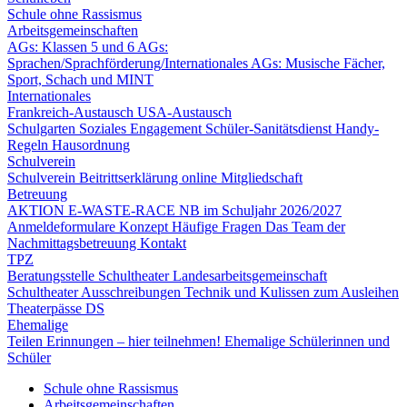
Schule ohne Rassismus
Arbeitsgemeinschaften
AGs: Klassen 5 und 6
AGs:
Sprachen/Sprachförderung/Internationales
AGs: Musische Fächer,
Sport, Schach und MINT
Internationales
Frankreich-Austausch
USA-Austausch
Schulgarten
Soziales Engagement
Schüler-Sanitätsdienst
Handy-
Regeln
Hausordnung
Schulverein
Schulverein
Beitrittserklärung online
Mitgliedschaft
Betreuung
AKTION E-WASTE-RACE
NB im Schuljahr 2026/2027
Anmeldeformulare
Konzept
Häufige Fragen
Das Team der
Nachmittagsbetreuung
Kontakt
TPZ
Beratungsstelle Schultheater
Landesarbeitsgemeinschaft
Schultheater
Ausschreibungen
Technik und Kulissen zum Ausleihen
Theaterpässe DS
Ehemalige
Teilen Erinnungen – hier teilnehmen!
Ehemalige Schülerinnen und
Schüler
Schule ohne Rassismus
Arbeitsgemeinschaften