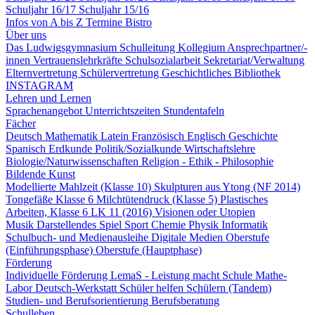
Schuljahr 16/17
Schuljahr 15/16
Infos von A bis Z
Termine
Bistro
Über uns
Das Ludwigsgymnasium
Schulleitung
Kollegium
Ansprechpartner/-
innen
Vertrauenslehrkräfte
Schulsozialarbeit
Sekretariat/Verwaltung
Elternvertretung
Schülervertretung
Geschichtliches
Bibliothek
INSTAGRAM
Lehren und Lernen
Sprachenangebot
Unterrichtszeiten
Stundentafeln
Fächer
Deutsch
Mathematik
Latein
Französisch
Englisch
Geschichte
Spanisch
Erdkunde
Politik/Sozialkunde
Wirtschaftslehre
Biologie/Naturwissenschaften
Religion - Ethik - Philosophie
Bildende Kunst
Modellierte Mahlzeit (Klasse 10)
Skulpturen aus Ytong (NF 2014)
Tongefäße Klasse 6
Milchtütendruck (Klasse 5)
Plastisches
Arbeiten, Klasse 6
LK 11 (2016) Visionen oder Utopien
Musik
Darstellendes Spiel
Sport
Chemie
Physik
Informatik
Schulbuch- und Medienausleihe
Digitale Medien
Oberstufe
(Einführungsphase)
Oberstufe (Hauptphase)
Förderung
Individuelle Förderung
LemaS - Leistung macht Schule
Mathe-
Labor
Deutsch-Werkstatt
Schüler helfen Schülern (Tandem)
Studien- und Berufsorientierung
Berufsberatung
Schulleben