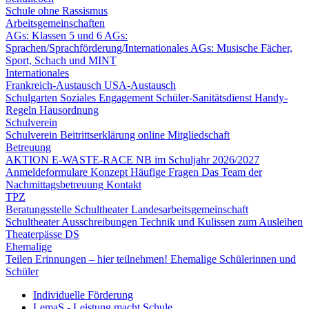
Schule ohne Rassismus
Arbeitsgemeinschaften
AGs: Klassen 5 und 6
AGs:
Sprachen/Sprachförderung/Internationales
AGs: Musische Fächer,
Sport, Schach und MINT
Internationales
Frankreich-Austausch
USA-Austausch
Schulgarten
Soziales Engagement
Schüler-Sanitätsdienst
Handy-
Regeln
Hausordnung
Schulverein
Schulverein
Beitrittserklärung online
Mitgliedschaft
Betreuung
AKTION E-WASTE-RACE
NB im Schuljahr 2026/2027
Anmeldeformulare
Konzept
Häufige Fragen
Das Team der
Nachmittagsbetreuung
Kontakt
TPZ
Beratungsstelle Schultheater
Landesarbeitsgemeinschaft
Schultheater
Ausschreibungen
Technik und Kulissen zum Ausleihen
Theaterpässe DS
Ehemalige
Teilen Erinnungen – hier teilnehmen!
Ehemalige Schülerinnen und
Schüler
Individuelle Förderung
LemaS - Leistung macht Schule