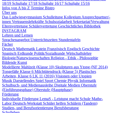
18/19
Schuljahr 17/18
Schuljahr 16/17
Schuljahr 15/16
Infos von A bis Z
Termine
Bistro
Über uns
Das Ludwigsgymnasium
Schulleitung
Kollegium
Ansprechpartner/-
innen
Vertrauenslehrkräfte
Schulsozialarbeit
Sekretariat/Verwaltung
Elternvertretung
Schülervertretung
Geschichtliches
Bibliothek
INSTAGRAM
Lehren und Lernen
Sprachenangebot
Unterrichtszeiten
Stundentafeln
Fächer
Deutsch
Mathematik
Latein
Französisch
Englisch
Geschichte
Spanisch
Erdkunde
Politik/Sozialkunde
Wirtschaftslehre
Biologie/Naturwissenschaften
Religion - Ethik - Philosophie
Bildende Kunst
Modellierte Mahlzeit (Klasse 10)
Skulpturen aus Ytong (NF 2014)
Tongefäße Klasse 6
Milchtütendruck (Klasse 5)
Plastisches
Arbeiten, Klasse 6
LK 11 (2016) Visionen oder Utopien
Musik
Darstellendes Spiel
Sport
Chemie
Physik
Informatik
Schulbuch- und Medienausleihe
Digitale Medien
Oberstufe
(Einführungsphase)
Oberstufe (Hauptphase)
Förderung
Individuelle Förderung
LemaS - Leistung macht Schule
Mathe-
Labor
Deutsch-Werkstatt
Schüler helfen Schülern (Tandem)
Studien- und Berufsorientierung
Berufsberatung
Schulleben