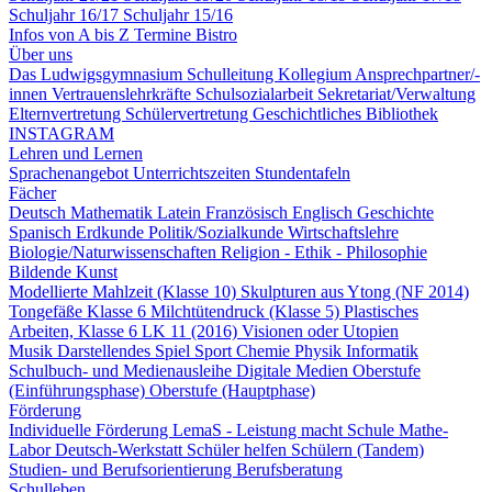
Schuljahr 16/17
Schuljahr 15/16
Infos von A bis Z
Termine
Bistro
Über uns
Das Ludwigsgymnasium
Schulleitung
Kollegium
Ansprechpartner/-
innen
Vertrauenslehrkräfte
Schulsozialarbeit
Sekretariat/Verwaltung
Elternvertretung
Schülervertretung
Geschichtliches
Bibliothek
INSTAGRAM
Lehren und Lernen
Sprachenangebot
Unterrichtszeiten
Stundentafeln
Fächer
Deutsch
Mathematik
Latein
Französisch
Englisch
Geschichte
Spanisch
Erdkunde
Politik/Sozialkunde
Wirtschaftslehre
Biologie/Naturwissenschaften
Religion - Ethik - Philosophie
Bildende Kunst
Modellierte Mahlzeit (Klasse 10)
Skulpturen aus Ytong (NF 2014)
Tongefäße Klasse 6
Milchtütendruck (Klasse 5)
Plastisches
Arbeiten, Klasse 6
LK 11 (2016) Visionen oder Utopien
Musik
Darstellendes Spiel
Sport
Chemie
Physik
Informatik
Schulbuch- und Medienausleihe
Digitale Medien
Oberstufe
(Einführungsphase)
Oberstufe (Hauptphase)
Förderung
Individuelle Förderung
LemaS - Leistung macht Schule
Mathe-
Labor
Deutsch-Werkstatt
Schüler helfen Schülern (Tandem)
Studien- und Berufsorientierung
Berufsberatung
Schulleben