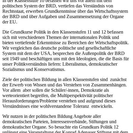
In der Klassenstufe 10 befassen wir uns vor allem mit dem
politischen System der BRD, vertiefen das Verständnis von
Rechtsstaat, erwerben Grundkenntnisse über das Wirtschaftssystem
der BRD und über Aufgaben und Zusammensetzung der Organe
der EU.
Die Grundkurse Politik in den Klassenstufen 11 und 12 befassen
sich mit verschiedenen Themen der internationalen Politik und
bieten vertiefende Erkenntnisse zu Bereichen der Wirtschaftspolitik.
Wir vergleichen das deutsche politische und gesellschaftliche
System mit dem der USA, besprechen die Außenpolitik der BRD
seit 1949 und beschäftigen uns mit den Ideologien, die die Basis für
unser Politikverständnis liefern: Liberalismus, demokratischer
Sozialismus und Konservatismus.
Ziele der politischen Bildung in allen Klassenstufen sind zunächst
der Erwerb von Wissen und das Verstehen von Zusammenhängen.
Vor allem aber sollen die Schüler/-innen, Demokratie als
werteorientiert begreifen, die Multiperspektivität politischer
Herausforderungen/Probleme verstehen und aufgrund dieses
Verständnisses eine wohlverstandene Toleranz entwickeln.
Wir nutzen in der politischen Bildung Angebote aller
demokratischen Parteien, Interessenverbände, Stiftungen und
demokratischer Organe. So besuchte ein Grundkurs Politik 12
unlängst eine Veranstaltung der Konrad Adenauer Stiftung mit dem