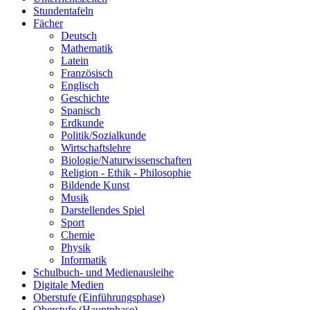
Stundentafeln
Fächer
Deutsch
Mathematik
Latein
Französisch
Englisch
Geschichte
Spanisch
Erdkunde
Politik/Sozialkunde
Wirtschaftslehre
Biologie/Naturwissenschaften
Religion - Ethik - Philosophie
Bildende Kunst
Musik
Darstellendes Spiel
Sport
Chemie
Physik
Informatik
Schulbuch- und Medienausleihe
Digitale Medien
Oberstufe (Einführungsphase)
Oberstufe (Hauptphase)