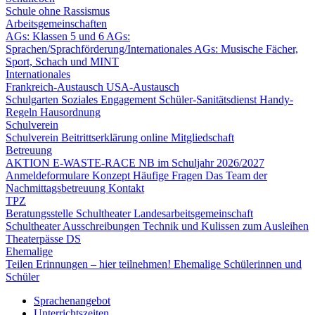
Schule ohne Rassismus
Arbeitsgemeinschaften
AGs: Klassen 5 und 6
AGs:
Sprachen/Sprachförderung/Internationales
AGs: Musische Fächer,
Sport, Schach und MINT
Internationales
Frankreich-Austausch
USA-Austausch
Schulgarten
Soziales Engagement
Schüler-Sanitätsdienst
Handy-
Regeln
Hausordnung
Schulverein
Schulverein
Beitrittserklärung online
Mitgliedschaft
Betreuung
AKTION E-WASTE-RACE
NB im Schuljahr 2026/2027
Anmeldeformulare
Konzept
Häufige Fragen
Das Team der
Nachmittagsbetreuung
Kontakt
TPZ
Beratungsstelle Schultheater
Landesarbeitsgemeinschaft
Schultheater
Ausschreibungen
Technik und Kulissen zum Ausleihen
Theaterpässe DS
Ehemalige
Teilen Erinnungen – hier teilnehmen!
Ehemalige Schülerinnen und
Schüler
Sprachenangebot
Unterrichtszeiten