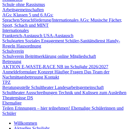
Schule ohne Rassismus
Arbeitsgemeinschaften
AGs: Klassen 5 und 6
AGs:
Sprachen/Sprachförderung/Internationales
AGs: Musische Fächer,
Sport, Schach und MINT
Internationales
Frankreich-Austausch
USA-Austausch
Schulgarten
Soziales Engagement
Schüler-Sanitätsdienst
Handy-
Regeln
Hausordnung
Schulverein
Schulverein
Beitrittserklärung online
Mitgliedschaft
Betreuung
AKTION E-WASTE-RACE
NB im Schuljahr 2026/2027
Anmeldeformulare
Konzept
Häufige Fragen
Das Team der
Nachmittagsbetreuung
Kontakt
TPZ
Beratungsstelle Schultheater
Landesarbeitsgemeinschaft
Schultheater
Ausschreibungen
Technik und Kulissen zum Ausleihen
Theaterpässe DS
Ehemalige
Teilen Erinnungen – hier teilnehmen!
Ehemalige Schülerinnen und
Schüler
Willkommen
Aktuelles Schuljahr