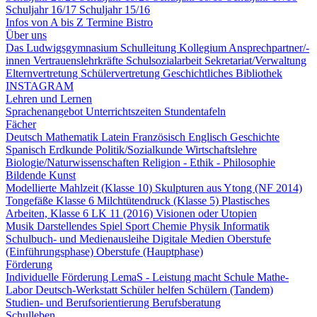
Schuljahr 16/17
Schuljahr 15/16
Infos von A bis Z
Termine
Bistro
Über uns
Das Ludwigsgymnasium
Schulleitung
Kollegium
Ansprechpartner/-
innen
Vertrauenslehrkräfte
Schulsozialarbeit
Sekretariat/Verwaltung
Elternvertretung
Schülervertretung
Geschichtliches
Bibliothek
INSTAGRAM
Lehren und Lernen
Sprachenangebot
Unterrichtszeiten
Stundentafeln
Fächer
Deutsch
Mathematik
Latein
Französisch
Englisch
Geschichte
Spanisch
Erdkunde
Politik/Sozialkunde
Wirtschaftslehre
Biologie/Naturwissenschaften
Religion - Ethik - Philosophie
Bildende Kunst
Modellierte Mahlzeit (Klasse 10)
Skulpturen aus Ytong (NF 2014)
Tongefäße Klasse 6
Milchtütendruck (Klasse 5)
Plastisches
Arbeiten, Klasse 6
LK 11 (2016) Visionen oder Utopien
Musik
Darstellendes Spiel
Sport
Chemie
Physik
Informatik
Schulbuch- und Medienausleihe
Digitale Medien
Oberstufe
(Einführungsphase)
Oberstufe (Hauptphase)
Förderung
Individuelle Förderung
LemaS - Leistung macht Schule
Mathe-
Labor
Deutsch-Werkstatt
Schüler helfen Schülern (Tandem)
Studien- und Berufsorientierung
Berufsberatung
Schulleben