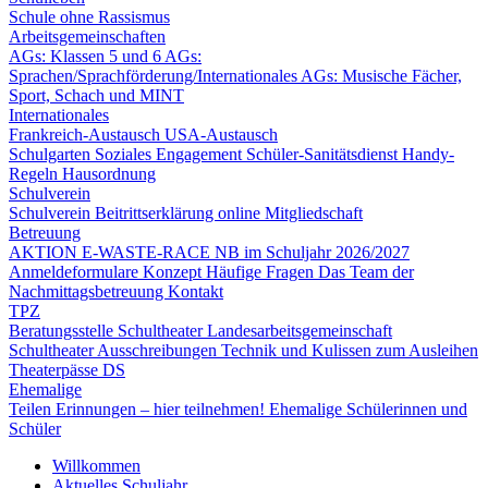
Schule ohne Rassismus
Arbeitsgemeinschaften
AGs: Klassen 5 und 6
AGs:
Sprachen/Sprachförderung/Internationales
AGs: Musische Fächer,
Sport, Schach und MINT
Internationales
Frankreich-Austausch
USA-Austausch
Schulgarten
Soziales Engagement
Schüler-Sanitätsdienst
Handy-
Regeln
Hausordnung
Schulverein
Schulverein
Beitrittserklärung online
Mitgliedschaft
Betreuung
AKTION E-WASTE-RACE
NB im Schuljahr 2026/2027
Anmeldeformulare
Konzept
Häufige Fragen
Das Team der
Nachmittagsbetreuung
Kontakt
TPZ
Beratungsstelle Schultheater
Landesarbeitsgemeinschaft
Schultheater
Ausschreibungen
Technik und Kulissen zum Ausleihen
Theaterpässe DS
Ehemalige
Teilen Erinnungen – hier teilnehmen!
Ehemalige Schülerinnen und
Schüler
Willkommen
Aktuelles Schuljahr