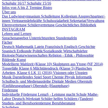
Schuljahr 16/17
Schuljahr 15/16
Infos von A bis Z
Termine
Bistro
Über uns
Das Ludwigsgymnasium
Schulleitung
Kollegium
Ansprechpartner/-
innen
Vertrauenslehrkräfte
Schulsozialarbeit
Sekretariat/Verwaltung
Elternvertretung
Schülervertretung
Geschichtliches
Bibliothek
INSTAGRAM
Lehren und Lernen
Sprachenangebot
Unterrichtszeiten
Stundentafeln
Fächer
Deutsch
Mathematik
Latein
Französisch
Englisch
Geschichte
Spanisch
Erdkunde
Politik/Sozialkunde
Wirtschaftslehre
Biologie/Naturwissenschaften
Religion - Ethik - Philosophie
Bildende Kunst
Modellierte Mahlzeit (Klasse 10)
Skulpturen aus Ytong (NF 2014)
Tongefäße Klasse 6
Milchtütendruck (Klasse 5)
Plastisches
Arbeiten, Klasse 6
LK 11 (2016) Visionen oder Utopien
Musik
Darstellendes Spiel
Sport
Chemie
Physik
Informatik
Schulbuch- und Medienausleihe
Digitale Medien
Oberstufe
(Einführungsphase)
Oberstufe (Hauptphase)
Förderung
Individuelle Förderung
LemaS - Leistung macht Schule
Mathe-
Labor
Deutsch-Werkstatt
Schüler helfen Schülern (Tandem)
Studien- und Berufsorientierung
Berufsberatung
Schulleben