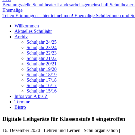
Beratungsstelle Schultheater
Landesarbeitsgemeinschaft Schultheater
Ehemalige
Teilen Erinnungen – hier teilnehmen!
Ehemalige Schülerinnen und Sc
Willkommen
Aktuelles Schuljahr
Archiv
Schuljahr 24/25
Schuljahr 23/24
Schuljahr 22/23
Schuljahr 21/22
Schuljahr 20/21
Schuljahr 19/20
Schuljahr 18/19
Schuljahr 17/18
Schuljahr 16/17
Schuljahr 15/16
Infos von A bis Z
Termine
Bistro
Digitale Leihgeräte für Klassenstufe 8 eingetroffen
16. Dezember 2020
Lehren und Lernen | Schulorganisation |