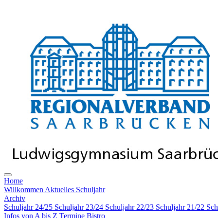
Home
Willkommen
Aktuelles Schuljahr
Archiv
Schuljahr 24/25
Schuljahr 23/24
Schuljahr 22/23
Schuljahr 21/22
Sch
Infos von A bis Z
Termine
Bistro