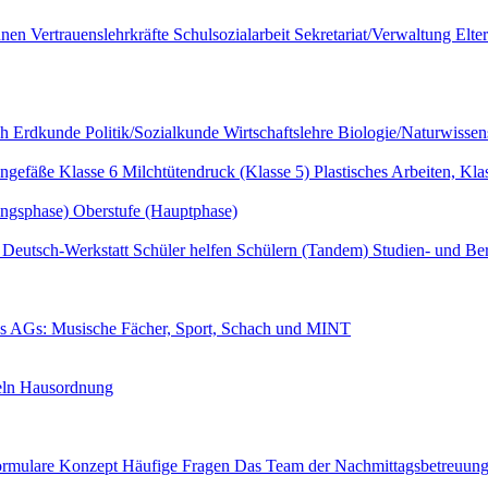
innen
Vertrauenslehrkräfte
Schulsozialarbeit
Sekretariat/Verwaltung
Elte
ch
Erdkunde
Politik/Sozialkunde
Wirtschaftslehre
Biologie/Naturwissen
ngefäße Klasse 6
Milchtütendruck (Klasse 5)
Plastisches Arbeiten, Kla
ungsphase)
Oberstufe (Hauptphase)
r
Deutsch-Werkstatt
Schüler helfen Schülern (Tandem)
Studien- und Be
es
AGs: Musische Fächer, Sport, Schach und MINT
eln
Hausordnung
ormulare
Konzept
Häufige Fragen
Das Team der Nachmittagsbetreuun