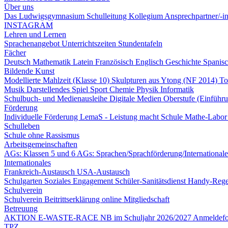
Über uns
Das Ludwigsgymnasium
Schulleitung
Kollegium
Ansprechpartner/-
INSTAGRAM
Lehren und Lernen
Sprachenangebot
Unterrichtszeiten
Stundentafeln
Fächer
Deutsch
Mathematik
Latein
Französisch
Englisch
Geschichte
Spanis
Bildende Kunst
Modellierte Mahlzeit (Klasse 10)
Skulpturen aus Ytong (NF 2014)
To
Musik
Darstellendes Spiel
Sport
Chemie
Physik
Informatik
Schulbuch- und Medienausleihe
Digitale Medien
Oberstufe (Einführ
Förderung
Individuelle Förderung
LemaS - Leistung macht Schule
Mathe-Labo
Schulleben
Schule ohne Rassismus
Arbeitsgemeinschaften
AGs: Klassen 5 und 6
AGs: Sprachen/Sprachförderung/International
Internationales
Frankreich-Austausch
USA-Austausch
Schulgarten
Soziales Engagement
Schüler-Sanitätsdienst
Handy-Reg
Schulverein
Schulverein
Beitrittserklärung online
Mitgliedschaft
Betreuung
AKTION E-WASTE-RACE
NB im Schuljahr 2026/2027
Anmeldef
TPZ