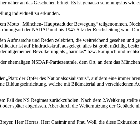
her näher an das Geschehen bringt. Es ist genauso schonungslos wie es 
llung individuell zu erkunden.
dem Motto „München- Hauptstadt der Bewegung“ teilgenommen. Noch 
Grünungsort der NSDAP und bis 1945 Sitz der Reichsleitung war. Dar
den Aufmärsche und Reden zelebriert, die weitreichend gesehen und g
chitektur ist auf Eindruckskraft ausgelegt: alles ist groß, mächtig, bes
 der allgemeinen Bevölkerung als „harmlos“ bzw. königlich und rechtsc
n der ehemaligen NSDAP-Partiezentrale, dem Ort, an dem das München
h der „Platz der Opfer des Nationalsozialismus“, auf dem eine immer b
e Bildungseinrichtung, welche mit Bildmaterial und verschiedenen Au
em Fall des NS Regimes zurückzuholen. Nach dem 2.Weltkrieg stellte si
t oder später abgerissen. Aber durch die Weiternutzung der Gebäude ni
Breyer, Herr Horras, Herr Casimir und Frau Woll, die diese Exkursion