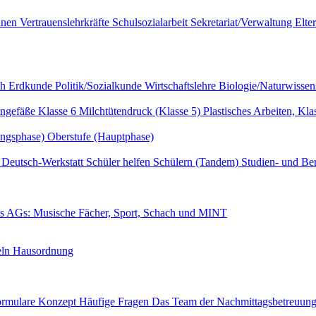
innen
Vertrauenslehrkräfte
Schulsozialarbeit
Sekretariat/Verwaltung
Elte
ch
Erdkunde
Politik/Sozialkunde
Wirtschaftslehre
Biologie/Naturwissen
ngefäße Klasse 6
Milchtütendruck (Klasse 5)
Plastisches Arbeiten, Kla
ungsphase)
Oberstufe (Hauptphase)
r
Deutsch-Werkstatt
Schüler helfen Schülern (Tandem)
Studien- und Be
es
AGs: Musische Fächer, Sport, Schach und MINT
eln
Hausordnung
ormulare
Konzept
Häufige Fragen
Das Team der Nachmittagsbetreuun