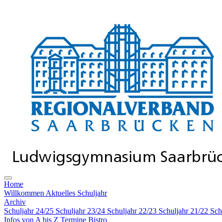
Home
Willkommen
Aktuelles Schuljahr
Archiv
Schuljahr 24/25
Schuljahr 23/24
Schuljahr 22/23
Schuljahr 21/22
Sch
Infos von A bis Z
Termine
Bistro