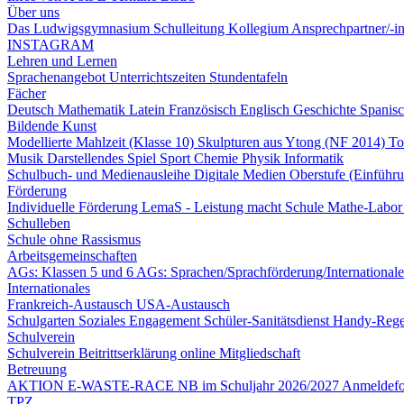
Über uns
Das Ludwigsgymnasium
Schulleitung
Kollegium
Ansprechpartner/-
INSTAGRAM
Lehren und Lernen
Sprachenangebot
Unterrichtszeiten
Stundentafeln
Fächer
Deutsch
Mathematik
Latein
Französisch
Englisch
Geschichte
Spanis
Bildende Kunst
Modellierte Mahlzeit (Klasse 10)
Skulpturen aus Ytong (NF 2014)
To
Musik
Darstellendes Spiel
Sport
Chemie
Physik
Informatik
Schulbuch- und Medienausleihe
Digitale Medien
Oberstufe (Einführ
Förderung
Individuelle Förderung
LemaS - Leistung macht Schule
Mathe-Labo
Schulleben
Schule ohne Rassismus
Arbeitsgemeinschaften
AGs: Klassen 5 und 6
AGs: Sprachen/Sprachförderung/International
Internationales
Frankreich-Austausch
USA-Austausch
Schulgarten
Soziales Engagement
Schüler-Sanitätsdienst
Handy-Reg
Schulverein
Schulverein
Beitrittserklärung online
Mitgliedschaft
Betreuung
AKTION E-WASTE-RACE
NB im Schuljahr 2026/2027
Anmeldef
TPZ