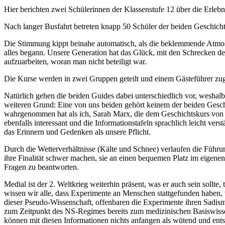
Hier berichten zwei Schülerinnen der Klassenstufe 12 über die Erlebn
Nach langer Busfahrt betreten knapp 50 Schüler der beiden Geschic
Die Stimmung kippt beinahe automatisch, als die beklemmende Atmosphä
alles begann. Unsere Generation hat das Glück, mit den Schrecken des
aufzuarbeiten, woran man nicht beteiligt war.
Die Kurse werden in zwei Gruppen geteilt und einem Gästeführer zuge
Natürlich gehen die beiden Guides dabei unterschiedlich vor, weshalb
weiteren Grund: Eine von uns beiden gehört keinem der beiden Gesch
wahrgenommen hat als ich, Sarah Marx, die dem Geschichtskurs von He
ebenfalls interessant und die Informationstafeln sprachlich leicht v
das Erinnern und Gedenken als unsere Pflicht.
Durch die Wetterverhältnisse (Kälte und Schnee) verlaufen die Führ
ihre Finalität schwer machen, sie an einen bequemen Platz im eigenen In
Fragen zu beantworten.
Medial ist der 2. Weltkrieg weiterhin präsent, was er auch sein sollt
wissen wir alle, dass Experimente an Menschen stattgefunden haben,
dieser Pseudo-Wissenschaft, offenbaren die Experimente ihren Sadism
zum Zeitpunkt des NS-Regimes bereits zum medizinischen Basiswissen
können mit diesen Informationen nichts anfangen als wütend und ents