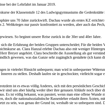
isse bei der Lehrfahrt im Januar 2019.
htskurse der Klassenstufe 12 des Ludwigsgymnasiums die Gedenkstätte
re uns 70 Jahre zurückwirft. Dachau wurde als erstes KZ errichtet und 
 2. Weltkrieges nur passiv konfrontiert zu werden, aber auch das Pech,
wiesen. So beginnt unsere Reise zurück in die 30er und 40er Jahre.
 sich die Erfahrung der beiden Gruppen unterscheidet; Für die beiden Ve
ichtskurse an. Clara Hanzal erlebte Dachau also mit weniger Hintergr
rr Breyer angehört. Clara beschreibt die Ausstellung als gut verständ
erständlich gewesen, was das Ganze sehr zugänglich gestaltete (ich kan
ungen in vielerlei Hinsicht unbequem; man wird in unbequemer Witterun
neren zu stellen. Deshalb laufen sie in geschockter, vielleicht sogar etw
e, trotzdem ist es etwas völlig Anderes, sich mit den persönlichen Gesc
 wir sind uns aber häufig weder über ihre genauen Abläufe noch über 
us. Es ist völlig bekannt, was passiert, wenn man eine offene Wunde mi
, doch die nationalsozialistische Rassenlehre erlaubt ihren Ärzten, m
etzt zu sein, was genau der Grund ist, weshalb sie so unbequem sind. 