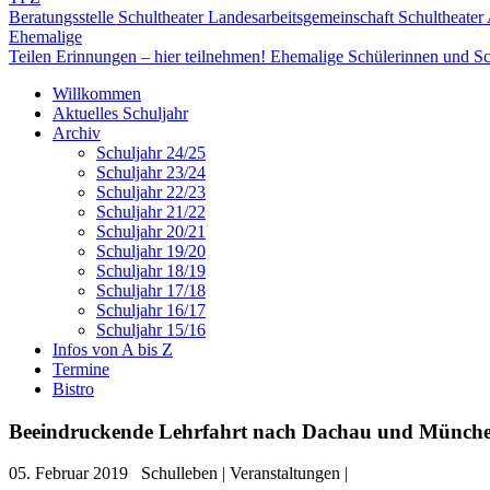
Beratungsstelle Schultheater
Landesarbeitsgemeinschaft Schultheater
Ehemalige
Teilen Erinnungen – hier teilnehmen!
Ehemalige Schülerinnen und Sc
Willkommen
Aktuelles Schuljahr
Archiv
Schuljahr 24/25
Schuljahr 23/24
Schuljahr 22/23
Schuljahr 21/22
Schuljahr 20/21
Schuljahr 19/20
Schuljahr 18/19
Schuljahr 17/18
Schuljahr 16/17
Schuljahr 15/16
Infos von A bis Z
Termine
Bistro
Beeindruckende Lehrfahrt nach Dachau und Münch
05. Februar 2019
Schulleben | Veranstaltungen |