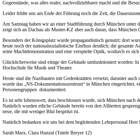
Gegenstände, was alles realer, nachvollziehbarer macht und die Besuc
Leider fehlte uns am Ende der Führung noch die Zeit, die Dauerausste
Am Samstag haben wir an einer Stadtführung durch München unter 
zeigt sich an Dachau als Muster-KZ aber auch daran, dass München 
Besonders der Königsplatz wurde propagandistisch genutzt; dort wur
heute noch der nationalsozialistische Einfluss deutlich; die gesamte Ar
seine Machtdemonstration und eine verspielte Optik, wodurch es sich
Glücklicherweise sind einige der Gebäude umfunktioniert worden: I
Hochschule für Musik und Theater.
Heute sind die Nazibauten mit Gedenkstätten versetzt, darunter auc
wurde das „NS-Dokumentationszentrum“ in München eingerichtet, ein
Personengruppen dokumentiert.
Es ist sehr lobenswert, dass beschlossen wurde, sich München nach d
Natürlich wurden etliche Gebäude bereits von den Alliierten gespreng
neue, die mit weniger Blut bespritzt ist.
Natürlich bedanken wir uns bei dem begleitenden Lehrpersonal Herr 
Sarah Marx, Clara Hanzal (Tutele Breyer 12)