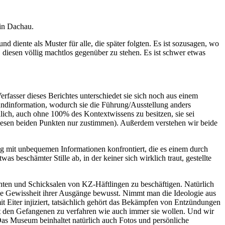
 in Dachau.
diente als Muster für alle, die später folgten. Es ist sozusagen, wo
 diesen völlig machtlos gegenüber zu stehen. Es ist schwer etwas
rfasser dieses Berichtes unterschiedet sie sich noch aus einem
undinformation, wodurch sie die Führung/Ausstellung anders
lich, auch ohne 100% des Kontextwissens zu besitzen, sie sei
n diesen beiden Punkten nur zustimmen). Außerdem verstehen wir beide
g mit unbequemen Informationen konfrontiert, die es einem durch
as beschämter Stille ab, in der keiner sich wirklich traut, gestellte
hichten und Schicksalen von KZ-Häftlingen zu beschäftigen. Natürlich
die Gewissheit ihrer Ausgänge bewusst. Nimmt man die Ideologie aus
t Eiter injiziert, tatsächlich gehört das Bekämpfen von Entzündungen
it den Gefangenen zu verfahren wie auch immer sie wollen. Und wir
Das Museum beinhaltet natürlich auch Fotos und persönliche