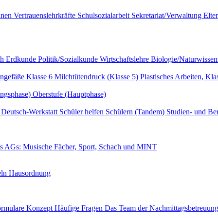
innen
Vertrauenslehrkräfte
Schulsozialarbeit
Sekretariat/Verwaltung
Elte
ch
Erdkunde
Politik/Sozialkunde
Wirtschaftslehre
Biologie/Naturwissen
ngefäße Klasse 6
Milchtütendruck (Klasse 5)
Plastisches Arbeiten, Kla
ungsphase)
Oberstufe (Hauptphase)
r
Deutsch-Werkstatt
Schüler helfen Schülern (Tandem)
Studien- und Be
es
AGs: Musische Fächer, Sport, Schach und MINT
eln
Hausordnung
ormulare
Konzept
Häufige Fragen
Das Team der Nachmittagsbetreuun