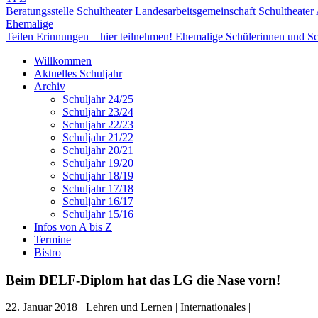
Beratungsstelle Schultheater
Landesarbeitsgemeinschaft Schultheater
Ehemalige
Teilen Erinnungen – hier teilnehmen!
Ehemalige Schülerinnen und Sc
Willkommen
Aktuelles Schuljahr
Archiv
Schuljahr 24/25
Schuljahr 23/24
Schuljahr 22/23
Schuljahr 21/22
Schuljahr 20/21
Schuljahr 19/20
Schuljahr 18/19
Schuljahr 17/18
Schuljahr 16/17
Schuljahr 15/16
Infos von A bis Z
Termine
Bistro
Beim DELF-Diplom hat das LG die Nase vorn!
22. Januar 2018
Lehren und Lernen | Internationales |