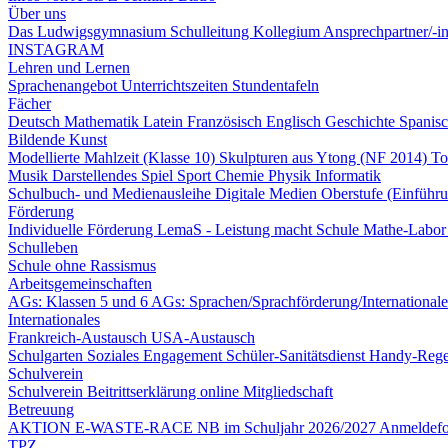
Über uns
Das Ludwigsgymnasium
Schulleitung
Kollegium
Ansprechpartner/-
INSTAGRAM
Lehren und Lernen
Sprachenangebot
Unterrichtszeiten
Stundentafeln
Fächer
Deutsch
Mathematik
Latein
Französisch
Englisch
Geschichte
Spanis
Bildende Kunst
Modellierte Mahlzeit (Klasse 10)
Skulpturen aus Ytong (NF 2014)
To
Musik
Darstellendes Spiel
Sport
Chemie
Physik
Informatik
Schulbuch- und Medienausleihe
Digitale Medien
Oberstufe (Einführ
Förderung
Individuelle Förderung
LemaS - Leistung macht Schule
Mathe-Labo
Schulleben
Schule ohne Rassismus
Arbeitsgemeinschaften
AGs: Klassen 5 und 6
AGs: Sprachen/Sprachförderung/International
Internationales
Frankreich-Austausch
USA-Austausch
Schulgarten
Soziales Engagement
Schüler-Sanitätsdienst
Handy-Reg
Schulverein
Schulverein
Beitrittserklärung online
Mitgliedschaft
Betreuung
AKTION E-WASTE-RACE
NB im Schuljahr 2026/2027
Anmeldef
TPZ