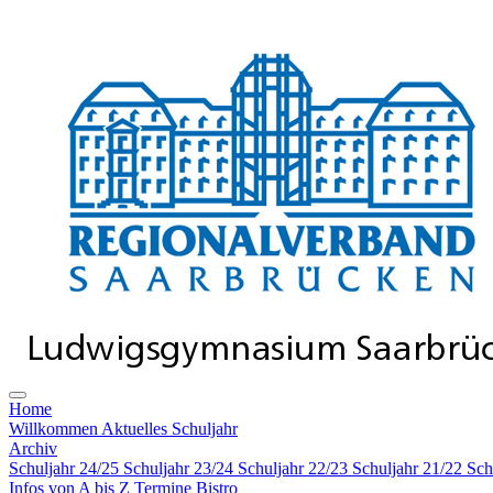
Home
Willkommen
Aktuelles Schuljahr
Archiv
Schuljahr 24/25
Schuljahr 23/24
Schuljahr 22/23
Schuljahr 21/22
Sch
Infos von A bis Z
Termine
Bistro